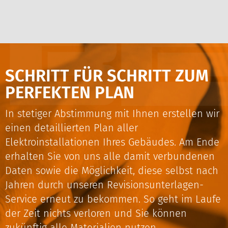
SCHRITT FÜR SCHRITT ZUM
PERFEKTEN PLAN
In stetiger Abstimmung mit Ihnen erstellen wir
einen detaillierten Plan aller
Elektroinstallationen Ihres Gebäudes. Am Ende
erhalten Sie von uns alle damit verbundenen
Daten sowie die Möglichkeit, diese selbst nach
Jahren durch unseren Revisionsunterlagen-
Service erneut zu bekommen. So geht im Laufe
der Zeit nichts verloren und Sie können
zukünftig alle Materialien nutzen.