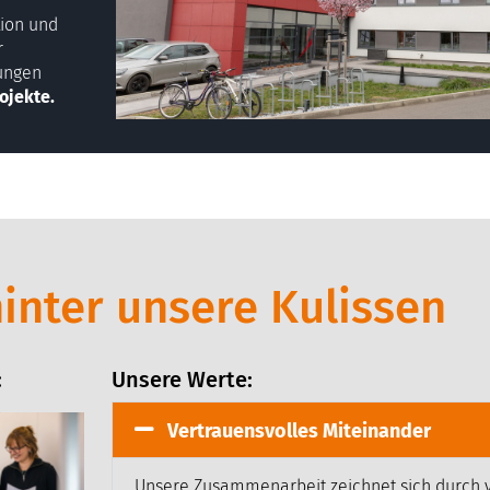
tion und
r
gungen
ojekte.
hinter unsere Kulissen
:
Unsere Werte:
Vertrauensvolles Miteinander
Unsere Zusammenarbeit zeichnet sich durch 