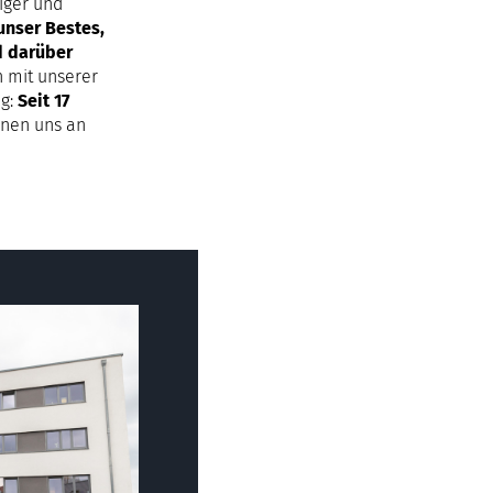
iger und
unser Bestes,
d darüber
 mit unserer
lg:
Seit 17
nen uns an