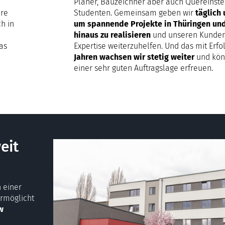
Planer, Bauzeichner aber auch Quereinste
ere
Studenten. Gemeinsam geben wir
täglich 
h in
um spannende Projekte in Thüringen un
hinaus zu realisieren
und unseren Kunden
as
Expertise weiterzuhelfen. Und das mit Erfo
Jahren wachsen wir stetig weiter
und kön
einer sehr guten Auftragslage erfreuen.
eit
 einer
ermöglicht
w