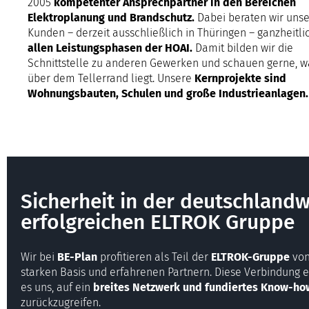
2005
kompetenter Ansprechpartner in den Bereichen
Elektroplanung und Brandschutz.
Dabei beraten wir uns
Kunden – derzeit ausschließlich in Thüringen – ganzheitlic
allen Leistungsphasen der HOAI.
Damit bilden wir die
Schnittstelle zu anderen Gewerken und schauen gerne, w
über dem Tellerrand liegt. Unsere
Kernprojekte sind
Wohnungsbauten, Schulen und große Industrieanlagen.
Sicherheit in der deutschlandw
erfolgreichen ELTROK Gruppe
Wir bei
BE-Plan
profitieren als Teil der
ELTROK-Gruppe
von
starken Basis und erfahrenen Partnern. Diese Verbindung 
es uns, auf ein
breites Netzwerk und fundiertes Know-ho
zurückzugreifen.